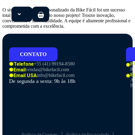
O sistema de e-bikes personalizado da Bike Fácil foi um sucesso
total para o lançamento do nosso projeto! Trouxe inovação,
conveniência e sustentabilidade. A equipe é altamente profissional e
comprometida com a excelência.
Início
Soluções
CONTATO
Produtos
Telefone
+55 (41)
99194-8580
Fá
Ru
Email
vendas@bikefacil.com
Es
Email USA
info@bikefacil.com
Sobre
Av
De segunda a sexta: 9h às 18h
Br
Blog
Política de Cookies
Política de Privacidade