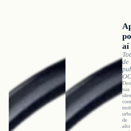
Ap
po
aí
To
de
pub
O
Des
sua
iden
co
mobi
urb
de
alto