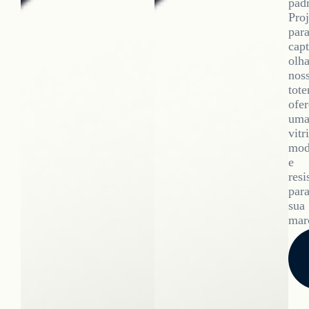
pad
Pro
par
capt
olha
nos
tote
ofe
um
vitr
mod
e
resi
par
sua
mar