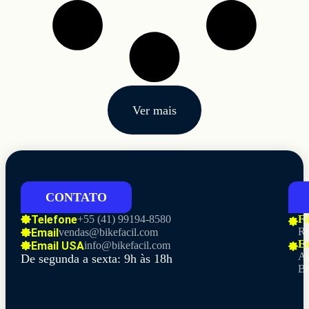
Ver mais
CONTATO
Telefone
+55 (41)
99194-8580
Fá
Ru
Email
vendas@bikefacil.com
Es
Email USA
info@bikefacil.com
Av
De segunda a sexta: 9h às 18h
Br