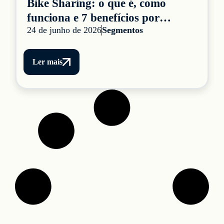
Bike Sharing: o que é, como
funciona e 7 benefícios por
24 de junho de 2026
Segmentos
segmento
Ler mais