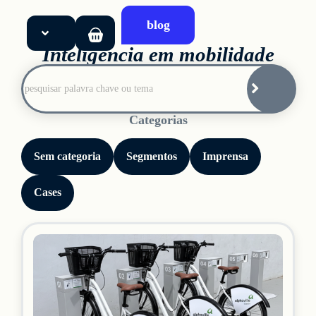
blog
Inteligência em mobilidade
Início
Soluções
Categorias
Produtos
Sem categoria
Segmentos
Imprensa
Sobre
Cases
Blog