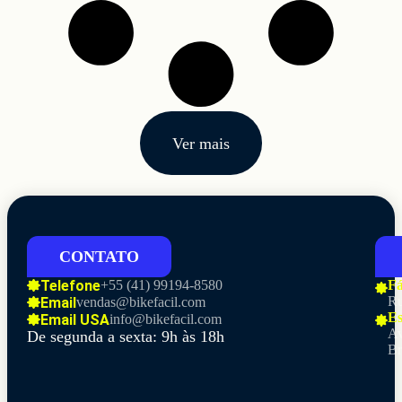
Ver mais
CONTATO
Telefone
+55 (41)
99194-8580
Fá
Ru
Email
vendas@bikefacil.com
Es
Email USA
info@bikefacil.com
Av
De segunda a sexta: 9h às 18h
Br