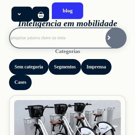
blog
Inteligência em mobilidade
Início
Soluções
Categorias
Produtos
Sem categoria
Segmentos
Imprensa
Sobre
Cases
Blog