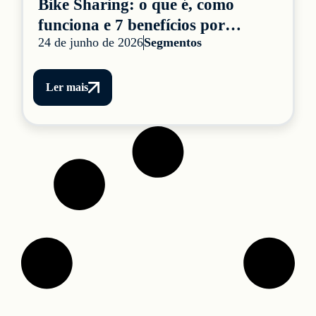
Bike Sharing: o que é, como
funciona e 7 benefícios por
24 de junho de 2026
Segmentos
segmento
Ler mais