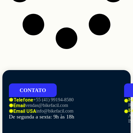
CONTATO
Telefone
+55 (41)
99194-8580
Fá
Ru
Email
vendas@bikefacil.com
Es
Email USA
info@bikefacil.com
Av
De segunda a sexta: 9h às 18h
Br