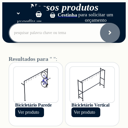
Nossos produtos
Adicione os
para solicitar um
Cestinha
produtos na
orçamento
Início
Soluções
Resultados para
" ":
Produtos
Sobre
Blog
Bicicletário Parede
Bicicletário Vertical
Ver produto
Ver produto