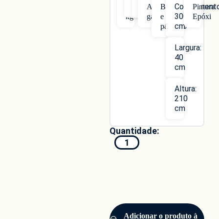
Compriment
14
Vertical
10
Aço
Bucha
Pintura
300
kg
galvanizado
e
Epóxi
cm
parafuso
Largura:
40
cm
Altura:
210
cm
Adicionar o produto à