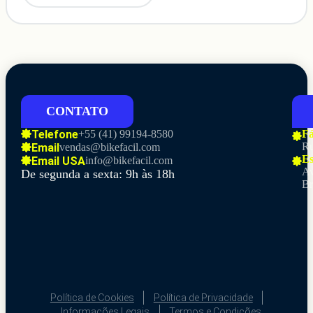
CONTATO
Telefone
+55 (41)
99194-8580
Fá
Ru
Email
vendas@bikefacil.com
Es
Email USA
info@bikefacil.com
Av
De segunda a sexta: 9h às 18h
Br
Política de Cookies
Política de Privacidade
Informações Legais
Termos e Condições