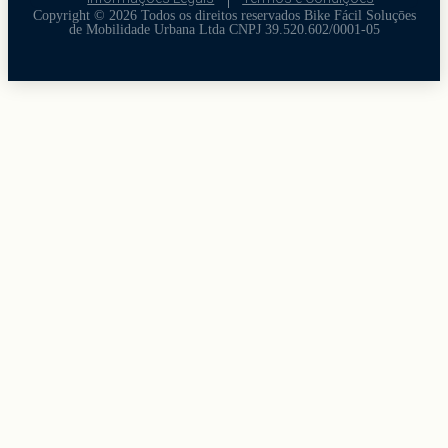
Copyright © 2026 Todos os direitos reservados Bike Fácil Soluçōes
de Mobilidade Urbana Ltda CNPJ 39.520.602/0001-05