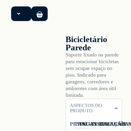
Início
Bicicletário
Soluções
Parede
Suporte fixado na parede
para estacionar bicicletas
Produtos
sem ocupar espaço no
piso. Indicado para
Sobre
garagens, corredores e
ambientes com área útil
Blog
limitada.
ASPECTOS DO
PRODUTO
PESO
TIPO
VAGAS
MATERIAL
INSTALAÇÃO
DIMENSÕES
ACABA